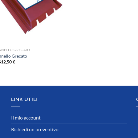
NNELLO GRECATO
nnello Grecato
l
Il
612,50
€
prezzo
prezzo
originale
attuale
era:
è:
875,00 €.
612,50 €.
LINK UTILI
Il mio account
Richiedi un preventivo