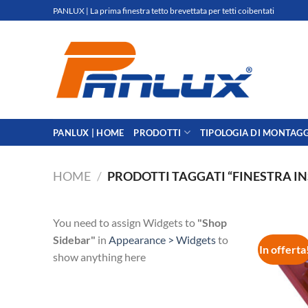
Salta
PANLUX | La prima finestra tetto brevettata per tetti coibentati
ai
contenuti
PANLUX | HOME
PRODOTTI
TIPOLOGIA DI MONTAG
HOME
/
PRODOTTI TAGGATI “FINESTRA I
You need to assign Widgets to
"Shop
Sidebar"
in
Appearance > Widgets
to
In offerta
show anything here